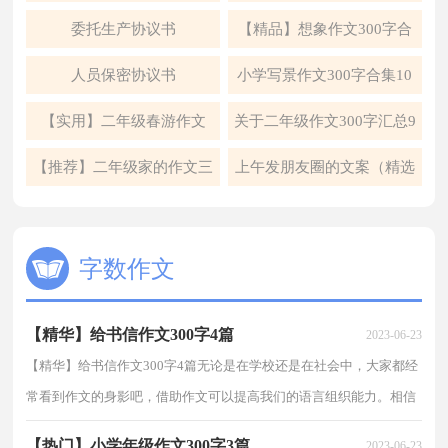
5篇
委托生产协议书
【精品】想象作文300字合
集6篇
人员保密协议书
小学写景作文300字合集10
篇
【实用】二年级春游作文
关于二年级作文300字汇总9
300字四篇
篇
【推荐】二年级家的作文三
上午发朋友圈的文案（精选
篇
95句）
字数作文
【精华】给书信作文300字4篇
2023-06-23
【精华】给书信作文300字4篇无论是在学校还是在社会中，大家都经
常看到作文的身影吧，借助作文可以提高我们的语言组织能力。相信
写作文是一个让许多人都头痛的问题，以下是小编整...
【热门】小学年级作文300字3篇
2023-06-23