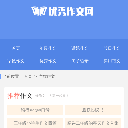
首页
年级作文
话题作文
节日作文
字数作文
优秀作文
句子语录
实用范文
>
当前位置：
首页
字数作文
推荐
作文
好作文，大家一起看！
银行slogan口号
股权协议书
三年级小学生作文四篇
精选二年级的春天作文合集