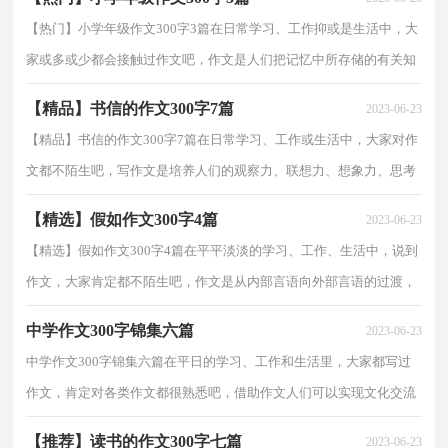
【热门】小学年级作文300字3篇在日常学习、工作抑或是生活中，大
家或多或少都会接触过作文吧，作文是人们把记忆中所存储的有关知
识、经验和思想用书面形式表达出来的记叙方式。...
【精品】书信的作文300字7篇
2023-06-23
【精品】书信的作文300字7篇在日常学习、工作或生活中，大家对作
文都不陌生吧，写作文是培养人们的观察力、联想力、想象力、思考
力和记忆力的重要手段。你知道作文怎样才能写的...
【精选】假如作文300字4篇
2023-06-23
【精选】假如作文300字4篇在平平淡淡的学习、工作、生活中，说到
作文，大家肯定都不陌生吧，作文是从内部言语向外部言语的过渡，
即从经过压缩的简要的、自己能明白的语言，向开展的、...
中学作文300字锦集六篇
2023-06-23
中学作文300字锦集六篇在平日的学习、工作和生活里，大家都写过
作文，肯定对各类作文都很熟悉吧，借助作文人们可以实现文化交流
的目的。你写作文时总是无从下笔？以下是小编精心整...
【推荐】读书的作文300字七篇
2023-06-23