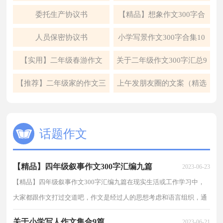
5篇
委托生产协议书
【精品】想象作文300字合
集6篇
人员保密协议书
小学写景作文300字合集10
篇
【实用】二年级春游作文
关于二年级作文300字汇总9
300字四篇
篇
【推荐】二年级家的作文三
上午发朋友圈的文案（精选
篇
95句）
话题作文
【精品】四年级叙事作文300字汇编九篇
2023-06-23
【精品】四年级叙事作文300字汇编九篇在现实生活或工作学习中，
大家都跟作文打过交道吧，作文是经过人的思想考虑和语言组织，通
过文字来表达一个主题意义的记叙方法。一篇什么样...
关于小学写人作文集合9篇
2023-06-21