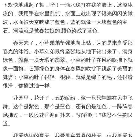
下欢快地跳起了舞，哗！一滴水珠打在我的脸上，冰凉冰
凉的，我用手在水里乱抓，水面上就出现了银光闪闪的微
波，水面被天空映成了蓝色，蓝的就像一大块蓝色的宝
石。河流就是被春姑娘的.颜色染成了蓝色。
春天来了，小草弟弟坚强地向上钻，为的是来享受那
春光的沐浴。小草弟弟最终坚强地从地下钻出来了，满身
绿色，就像一块无瑕的翡翠。小草的叶子在风的吹拂下就
像一面旗。它那绿色的身体在春风的吹拂下跳起了美丽的
舞姿；小草的叶子很轻、很轻，就像是绵羊的毛，还很滑
很滑，像擦过油一样。
花园里，花开了，五彩缤纷，像一只只蝴蝶在风中飞
舞。这个是紫色，那个是蓝色，还有的是红色，一阵阵春
风拂过，一股股花香迎面扑来，“好香啊！”我忍不住赞叹
道。
我爱热闹的夏天，我爱果实累累的秋天，但我更爱多