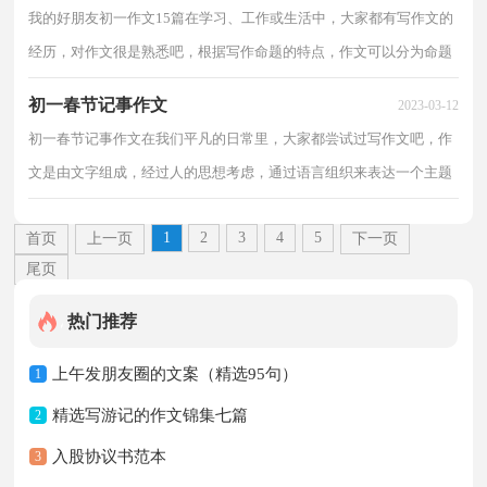
我的好朋友初一作文15篇在学习、工作或生活中，大家都有写作文的
经历，对作文很是熟悉吧，根据写作命题的特点，作文可以分为命题
作文和非命题作文。你知道作文怎样才能写的好吗？下面...
初一春节记事作文
2023-03-12
初一春节记事作文在我们平凡的日常里，大家都尝试过写作文吧，作
文是由文字组成，经过人的思想考虑，通过语言组织来表达一个主题
意义的文体。为了让您在写作文时更加简单方便，以下是...
1
2
3
4
5
首页
上一页
下一页
尾页
热门推荐
上午发朋友圈的文案（精选95句）
1
精选写游记的作文锦集七篇
2
入股协议书范本
3