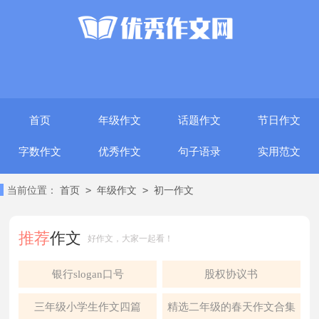
首页
年级作文
话题作文
节日作文
字数作文
优秀作文
句子语录
实用范文
>
>
当前位置：
首页
年级作文
初一作文
推荐
作文
好作文，大家一起看！
银行slogan口号
股权协议书
三年级小学生作文四篇
精选二年级的春天作文合集