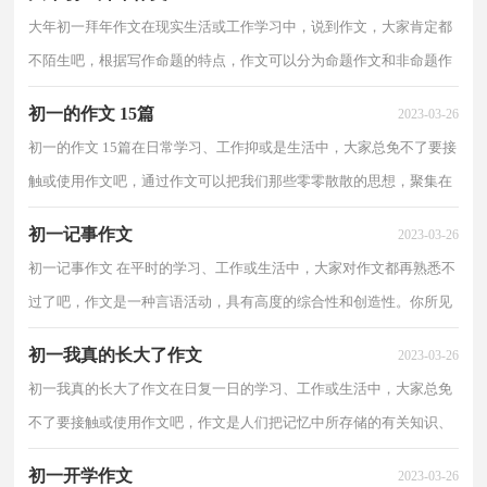
大年初一拜年作文在现实生活或工作学习中，说到作文，大家肯定都
不陌生吧，根据写作命题的特点，作文可以分为命题作文和非命题作
文。那么你有了解过作文吗？下面是小编为大家收集的大...
初一的作文 15篇
2023-03-26
初一的作文 15篇在日常学习、工作抑或是生活中，大家总免不了要接
触或使用作文吧，通过作文可以把我们那些零零散散的思想，聚集在
一块。相信写作文是一个让许多人都头痛的问题，以...
初一记事作文
2023-03-26
初一记事作文 在平时的学习、工作或生活中，大家对作文都再熟悉不
过了吧，作文是一种言语活动，具有高度的综合性和创造性。你所见
过的作文是什么样的呢？以下是小编收集整理的初一...
初一我真的长大了作文
2023-03-26
初一我真的长大了作文在日复一日的学习、工作或生活中，大家总免
不了要接触或使用作文吧，作文是人们把记忆中所存储的有关知识、
经验和思想用书面形式表达出来的记叙方式。相信...
初一开学作文
2023-03-26