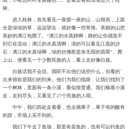
细，小花也时时变换颜色…。走着走着就渐渐进入了桂
林。
进入桂林，首先看见一座接一座的山，山很高，上面
全是绿绿的草，远远望去，就好像一些草堆。美丽的山把
美妙的漓江包围了。“漓江的水真静啊，静的让你感觉不
到它在流动；漓江的水真清啊，清的可以看见江底的沙
石；漓江的水真绿啊，绿的仿佛那是块无瑕的翡翠”。爬
上山，便看见一个少数民族的人，看上去好像白族。
白族话我不会说。我听不出他们说些什么，但看的`
出来很欢迎我们的到来。他们为我们指路，让我们找到了
一个树林，里面有一条小溪，看似很普通。我们顺着小溪
走，走到尽头，又看见了27个民族的人呢。
中午，我们四处走着看，也去摘果子，果子有的酸有
的甜，市场上买不到的。
我们下午去了鱼场，那里有卖鱼的，也有可以钓鱼的