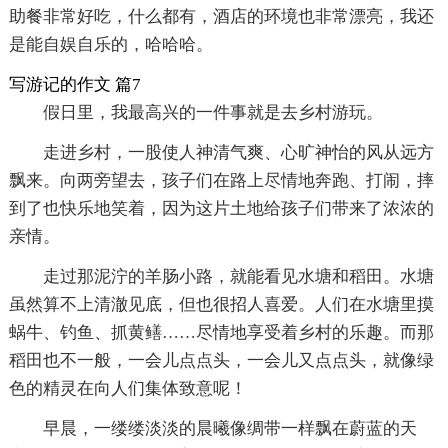
助餐非常好吃，什么都有，酒店的环境也非常漂亮，我还
是能自娱自乐的，哈哈哈。
写游记的作文 篇7
假日里，我最高兴的一件事就是去乡村游玩。
走进乡村，一股使人神清气爽、心旷神怡的风从远方
飘来。向两旁望去，孩子们在路上尽情地奔跑、打闹，摔
到了也快乐地笑着，因为这片土地给孩子们带来了浓浓的
亲情。
走过那泥泞的羊肠小路，就能看见水塘和稻田。水塘
虽然算不上清澈见底，但也很招人喜爱。人们在水塘里摸
蜗牛、钓鱼、抓黄鳝……尽情地享受着乡村的乐趣。而那
稻田也不一般，一会儿点点头，一会儿又点点头，就像绿
色的精灵在向人们集体致意呢！
早晨，一缕缕淡淡的晨曦像绸带一样飘在蔚蓝的天