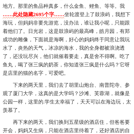
地方。那里的鱼品种真多，什么金鱼、鲤鱼、等等。我
……此处隐藏2695个字……
坐轮渡登上了鼓浪屿，我想下
海玩，但妈妈非要先游览，没办法，谁让我小呢，只能跟
着他们了。日光岩，这是鼓浪屿的最高峰，皓月园，有郑
成功的雕像，下面就是海啊，好心的妈妈终于同意让我玩
水了，炎热的天气，冰凉的海水，我的全身都被浪浇透
了，还没玩尽兴，他们就催着要走，真是舍不得啊。吃了
鱼丸，喝了张三疯的奶茶，你知道张三疯是什么吗？它呀
是店里的猫的名字，可爱吧。
下来的两天里，我们去了胡里山炮台、南普陀寺、参
观了厦门大学，这真的是大学吗？沙滩、芙蓉湖，就像是
公园一样，这里的.学生太幸福了，天天可以在海边玩，太
羡慕了。
再下来的两天，我们换到五星级的酒店住，但爸爸要
开会，妈妈又生病，只能在酒店里待着了，还好酒店的自