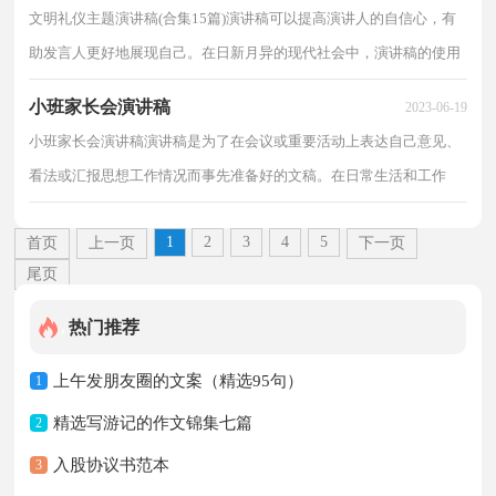
文明礼仪主题演讲稿(合集15篇)演讲稿可以提高演讲人的自信心，有
助发言人更好地展现自己。在日新月异的现代社会中，演讲稿的使用
频率越来越高，相信许多人会觉得演讲稿很难写吧，以...
小班家长会演讲稿
2023-06-19
小班家长会演讲稿演讲稿是为了在会议或重要活动上表达自己意见、
看法或汇报思想工作情况而事先准备好的文稿。在日常生活和工作
中，在很多情况下我们需要用到演讲稿，相信写演讲...
1
2
3
4
5
首页
上一页
下一页
尾页
热门推荐
上午发朋友圈的文案（精选95句）
1
精选写游记的作文锦集七篇
2
入股协议书范本
3