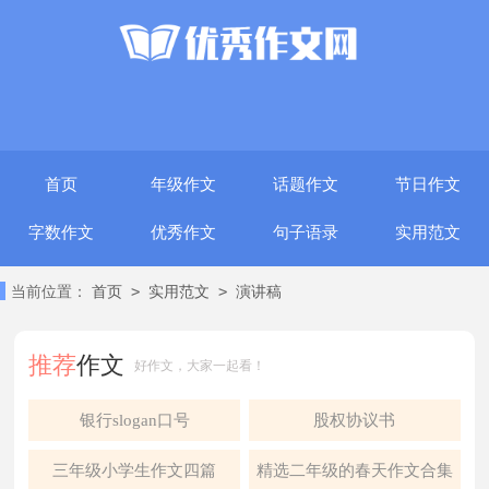
首页
年级作文
话题作文
节日作文
字数作文
优秀作文
句子语录
实用范文
>
>
当前位置：
首页
实用范文
演讲稿
推荐
作文
好作文，大家一起看！
银行slogan口号
股权协议书
三年级小学生作文四篇
精选二年级的春天作文合集