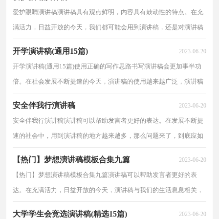
爱护眼睛演讲稿演讲稿具有观点鲜明，内容具有鼓动性的特点。在充
满活力，日益开放的今天，我们都可能会用到演讲稿，还是对演讲稿
一筹莫展吗？以下是小编为大家整理的爱护眼睛演讲稿，欢...
开学演讲稿(通用15篇)
2023-06-20
开学演讲稿(通用15篇)使用正确的写作思路书写演讲稿会更加事半功
倍。在社会发展不断提速的今天，演讲稿的使用越来越广泛，演讲稿
的注意事项有许多，你确定会写吗？以下是小编为大家...
安全伴我行演讲稿
2023-06-20
安全伴我行演讲稿演讲稿可以帮助发言者更好的表达。在发展不断提
速的社会中，用到演讲稿的地方越来越多，那么问题来了，到底应如
何写一份恰当的演讲稿呢？下面是小编为大家整理的安...
【热门】梦想演讲稿模板合集九篇
2023-06-20
【热门】梦想演讲稿模板合集九篇演讲稿可以帮助发言者更好的表
达。在充满活力，日益开放的今天，演讲稿与我们的生活息息相关，
那么问题来了，到底应如何写一份恰当的演讲稿呢？下面是...
大学学生会竞选演讲稿(精选15篇)
2023-06-20