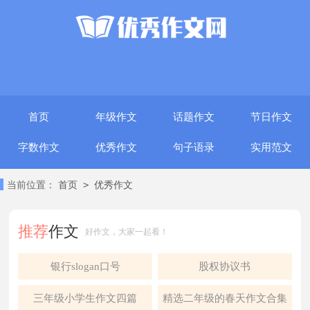
首页
年级作文
话题作文
节日作文
字数作文
优秀作文
句子语录
实用范文
>
当前位置：
首页
优秀作文
推荐
作文
好作文，大家一起看！
银行slogan口号
股权协议书
三年级小学生作文四篇
精选二年级的春天作文合集