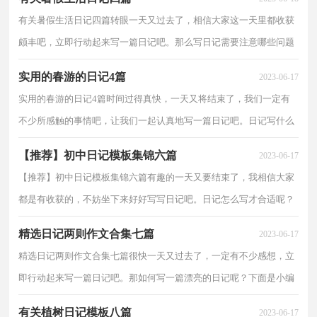
有关暑假生活日记四篇转眼一天又过去了，相信大家这一天里都收获
颇丰吧，立即行动起来写一篇日记吧。那么写日记需要注意哪些问题
呢？下面是小编整理的暑假生活日记4篇，希望对大家...
实用的春游的日记4篇
2023-06-17
实用的春游的日记4篇时间过得真快，一天又将结束了，我们一定有
不少所感触的事情吧，让我们一起认真地写一篇日记吧。日记写什么
内容才新颖、丰富呢？以下是小编整理的春游的日记4篇...
【推荐】初中日记模板集锦六篇
2023-06-17
【推荐】初中日记模板集锦六篇有趣的一天又要结束了，我相信大家
都是有收获的，不妨坐下来好好写写日记吧。日记怎么写才合适呢？
下面是小编为大家收集的初中日记6篇，希望对大家有...
精选日记两则作文合集七篇
2023-06-17
精选日记两则作文合集七篇很快一天又过去了，一定有不少感想，立
即行动起来写一篇日记吧。那如何写一篇漂亮的日记呢？下面是小编
整理的日记两则作文7篇，欢迎大家借鉴与参考，希望对...
有关植树日记模板八篇
2023-06-17