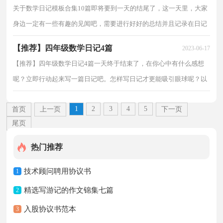
关于数学日记模板合集10篇即将要到一天的结尾了，这一天里，大家
身边一定有一些有趣的见闻吧，需要进行好好的总结并且记录在日记
里了。日记怎么写才合适呢？下面是小编为大家整理的...
【推荐】四年级数学日记4篇
2023-06-17
【推荐】四年级数学日记4篇一天终于结束了，在你心中有什么感想
呢？立即行动起来写一篇日记吧。怎样写日记才更能吸引眼球呢？以
下是小编帮大家整理的四年级数学日记4篇，希望能够帮...
1
2
3
4
5
首页
上一页
下一页
尾页
热门推荐
技术顾问聘用协议书
1
精选写游记的作文锦集七篇
2
入股协议书范本
3