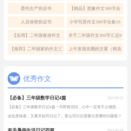
5篇
委托生产协议书
【精品】想象作文300字合
集6篇
人员保密协议书
小学写景作文300字合集10
篇
【实用】二年级春游作文
关于二年级作文300字汇总9
300字四篇
篇
【推荐】二年级家的作文三
上午发朋友圈的文案（精选
篇
95句）
优秀作文
【必备】三年级数学日记4篇
2023-06-21
【必备】三年级数学日记4篇一天即将完结，心中一定有不少感想，
这也意味着，又要开始写日记了。那么写日记需要注意哪些问题呢？
下面是小编整理的三年级数学日记4篇，仅供参考，欢迎大家...
有关暑假生活日记四篇
2023-06-18