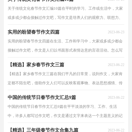
关于传统文化春节作文汇编10篇在平时的学习、工作或生活中，大家
或多或少都会接触过作文吧，写作文是培养人们的观察力、联想力、
想象力、思考力和记忆力的重要手段。那么你知道...
实用的盼望春节作文四篇
2023-06-23
实用的盼望春节作文四篇在生活、工作和学习中，大家或多或少都会
接触过作文吧，作文是人们以书面形式表情达意的言语活动。怎么写
作文才能避免踩雷呢？下面是小编为大家整理的盼望...
【精选】家乡春节作文三篇
2023-06-22
【精选】家乡春节作文三篇在我们平凡的日常里，说到作文，大家肯
定都不陌生吧，借助作文人们可以反映客观事物、表达思想感情、传
递知识信息。那要怎么写好作文呢？下面是小编精心整...
中国的传统节日春节作文汇总9篇
2023-06-22
中国的传统节日春节作文汇总9篇在平平淡淡的学习、工作、生活
中，许多人都写过作文吧，作文是通过文字来表达一个主题意义的记
叙方法。作文的注意事项有许多，你确定会写吗？以下是...
【精选】三年级春节作文合集九篇
2023-06-22