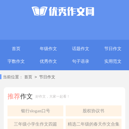
首页
年级作文
话题作文
节日作文
字数作文
优秀作文
句子语录
实用范文
>
当前位置：
首页
节日作文
推荐
作文
好作文，大家一起看！
银行slogan口号
股权协议书
三年级小学生作文四篇
精选二年级的春天作文合集