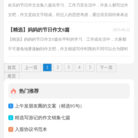
欢乐的节日作文合集八篇在学习、工作乃至生活中，许多人都写过作
文吧，作文是由文字组成，经过人的思想考虑，通过语言组织来表达
一个主题意义的文体。作文的注意事项有许多，你确定会...
【精选】妈妈的节日作文6篇
2023-06-22
【精选】妈妈的节日作文6篇在平时的学习、工作或生活中，大家都
不可避免地要接触到作文吧，作文根据写作时限的不同可以分为限时
作文和非限时作文。那么你知道一篇好的作文该怎...
1
2
3
4
5
首页
上一页
下一页
尾页
热门推荐
上午发朋友圈的文案（精选95句）
1
精选写游记的作文锦集七篇
2
入股协议书范本
3