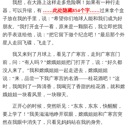
我想，在大路上这样走多危险啊！如果有一种行走
器，可以升缩，有
……此处隐藏854个字……
过来拿个盒
子放在我的手里，说：“希望你们地球人能和我们成为好
朋友。”我打开盒子一看，原来是一颗陨石，我立即把我
的手表送给他，说：“把它留下做个纪念吧！”最后那个外
星人走回飞碟，飞走了。
我又来到了月球上，看见了广寒宫，走到广寒宫门
前，问：“有人吗？”嫦娥姐姐把门打开了，说：“好久都
没人来了。”我和嫦娥姐姐一起走进去，嫦娥姐姐
说：“来，品尝一下我广寒宫的名酒——桂花酒吧！”这
时，我闻到了一阵清香，我喝完了香甜的桂花酒，就和嫦
娥姐姐一块看风景，一块聊天。
正开心的时候，突然听见：“东东，东东，快醒醒，
要上学了！”我美滋滋地睁开双眼，嫦娥姐姐和广寒宫突
然在我眼中消失了，只看见妈妈站在我的身旁。