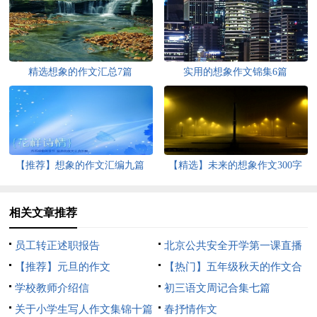
精选想象的作文汇总7篇
实用的想象作文锦集6篇
【推荐】想象的作文汇编九篇
【精选】未来的想象作文300字
五篇
相关文章推荐
员工转正述职报告
北京公共安全开学第一课直播
【推荐】元旦的作文
心得体会
【热门】五年级秋天的作文合
学校教师介绍信
集八篇
初三语文周记合集七篇
关于小学生写人作文集锦十篇
春抒情作文