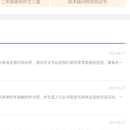
】二年级家的作文三篇
技术顾问聘用协议书
2023-06-23
，大家肯定都不陌生吧，通过作文可以把我们那些零零散散的思想，聚集在一
.
2023-06-23
，大家都经常接触到作文吧，作文是人们以书面形式表情达意的言语活动。一
2023-06-23