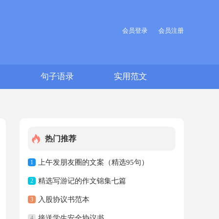
会员登录
会员注册
文
句子语录
实用范文
热门推荐
上午发朋友圈的文案（精选95句）
1
精选写游记的作文锦集七篇
2
入股协议书范本
3
接送学生安全协议书
4