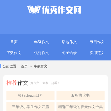
首页
年级作文
话题作文
节日作文
字数作文
优秀作文
句子语录
实用范文
>
当前位置：
首页
字数作文
推荐
作文
好作文，大家一起看！
银行slogan口号
股权协议书
三年级小学生作文四篇
精选二年级的春天作文合集