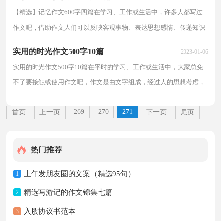
【精选】记忆作文600字四篇在学习、工作或生活中，许多人都写过
作文吧，借助作文人们可以反映客观事物、表达思想感情、传递知识
信息。那么你有了解过作文吗？以下是小编整理的记...
实用的时光作文500字10篇
2023-01-06
实用的时光作文500字10篇在平时的学习、工作或生活中，大家总免
不了要接触或使用作文吧，作文是由文字组成，经过人的思想考虑，
通过语言组织来表达一个主题意义的文体。那要怎么写...
269
270
271
首页
上一页
下一页
尾页
热门推荐
上午发朋友圈的文案（精选95句）
1
精选写游记的作文锦集七篇
2
入股协议书范本
3