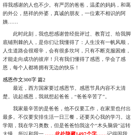
得我感谢的人也不少。有严厉的爸爸，温柔的妈妈，和蔼
的外公，慈祥的外婆，真诚的朋友，一位素不相识的阿
姨……
此时此刻，我也想感谢曾经批评过、教育过、给我脚
底铺荆棘的人，是你们让我懂得了：人生没有一帆风顺，
人生道路会很艰辛，会有很多坎坷，只有不断克服困难，
才能走向成功的彼岸！只有我们懂得了感恩，学会了感
恩，每个人都将拥有无边的快乐！
感恩作文300字 篇2
最近，西方国家要过感恩节。感恩节具内容不太清
楚。说起感恩，我就想起爸爸，“爸爸辛苦了”。
我家最辛苦的是爸爸，他不仅要工作，在家里也付出
最多。不仅要安排生活一日三餐，还要关心我的学习。这
学期，我在学习奥数，但是爸爸怕我这个“木头脑袋”运转
太慢，所以和我一
……此处隐藏1497个字……
记得因我