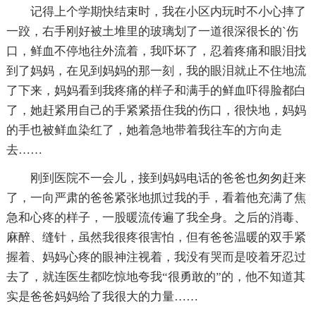
记得上个学期快结束时，我在小区内玩时不小心摔了
一跤，右手刚好被土堆里的玻璃划了一道很深很长的`伤
口，鲜血不停地往外流着，我吓坏了，忍着疼痛和眼泪找
到了妈妈，在见到妈妈的那一刻，我的眼泪就止不住地流
了下来，妈妈看到我疼痛的样子和满手的鲜血吓得脸都白
了，她赶紧用自己的手紧紧捂住我的伤口，很快地，妈妈
的手也被鲜血染红了，她着急地带着我往车的方向走
去……
刚到医院不一会儿，接到妈妈电话的爸爸也匆匆赶来
了，一向严肃的爸爸紧张地抓过我的手，看着他充满了焦
急和心疼的样子，一股暖流传遍了我全身。之后的消毒、
麻醉、缝针，虽然我很疼很害怕，但有爸爸温暖的双手紧
握着、妈妈心疼的眼神注视着，我没有哭而是咬着牙忍过
去了，就连医生都吃惊地夸我“很勇敢的”的，他不知道其
实是爸爸妈妈给了我很大的力量……