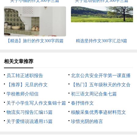
关于小猫的作文300字三篇
关于运动会的作文300字三篇
【精选】旅行的作文300字四篇
精选坚持作文300字汇总9篇
相关文章推荐
员工转正述职报告
北京公共安全开学第一课直播
【推荐】元旦的作文
心得体会
【热门】五年级秋天的作文合
学校教师介绍信
集八篇
初三语文周记合集七篇
关于小学生写人作文集锦十篇
春抒情作文
物流实习报告汇编15篇
核酸采集优秀事迹材料范文
关于爱情说说通用15篇
（精选15篇）
珍惜光阴的格言