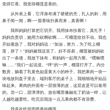
觉得它香。我觉得榴莲是香的。
从外表上看，它浑身布满了硬硬的壳，扎人的刺，用
鼻子闻一闻，啊~一股香味扑鼻而来，真香啊！
我和妈妈打算把它切开。我用抹布扶着它，真扎手！
妈妈负责切，她用力砍啊砍啊……可榴莲纹丝不动。我也
开始着急了，我对妈妈说：“加油，努力，为了吃上榴
莲，拼了！”妈妈被我逗笑了。好不容易，榴莲被妈妈砍
出了一条缝，我放下抹布，和妈妈一起用力掰。“嘿咻嘿
咻……”我们一起说道。“呯”的'一声，榴莲打开了。内分
数房，躺着了乳黄色如蛋黄大小的种子。我把果肉一块一
块地放到盘子里去，端到客厅的桌子上，我细细地开始品
味起来。果肉的外面有一层很薄的皮，这层皮是可以食用
的。尝一口，甜津津的。放在嘴里像融化了奶油一样，让
人越吃越爱吃。吃完后我连一点儿果肉都不肯浪费。
我喜欢吃甜而喷香的榴莲。