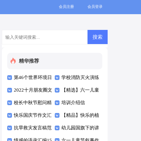
会员注册
会员登录
精华推荐
第46个世界环境日
学校消防灭火演练
国旗下讲话稿通用
2022十月朋友圈文
方案范文（通用8
【精选】六一儿童
案（精选50句）
校长中秋节慰问精
篇）
节的作文四篇
培训介绍信
彩讲话稿（通用8
快乐国庆节作文汇
【精品】快乐的植
篇）
编7篇
抗旱救灾发言稿范
树节作文七篇
幼儿园国旗下的讲
文（通用6篇）
情感的语录汇编15
话稿（精选17篇）
六一儿童节叙事作