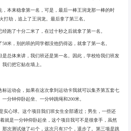
先，本来稳拿第一名，可是，最后一棒王润龙那一棒的时
趁火打劫，追上了王润龙。最后拿了第三名。
已经跑了十分二米了，在过十秒之后就拿了第一名。
了58米，别的班的同学都没他扔得远，就拿了第一名。
但是总体来讲，我们班还是第一名。因此，学校给我们班发
。我们把它贴在墙上。
达标运动会，如果在这次拿到运动卡我就可以集齐第五套七
一分钟仰卧起坐、一分钟跳绳和200米。
目是实心球。这个项目我们班女生全部通过；男生，一些还
跟着就是一分钟仰卧起坐，这个项目我可不是很拿手，虽然
那次测试做了41个，这次只有37个，退步了。第三项是跳