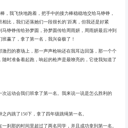
第一棒，我飞快地跑着，把手中的接力棒稳稳地交给马铮铮，
班相比，我们还落她们一段很长的`距离，但我还是好紧
到马铮铮传给孙梦圆，孙梦圆传给周雨妍，周雨妍最后冲到
们班赢了，拿了第一名，我兴奋极了！
那激烈的赛场上，那一声声枪响还在我耳边回荡，那一个个
，随时准备着起跑，响起的枪声是最嘹亮的，它使我知道了
一次运动会我们班拿了第一名。我来说一说是怎么胜利的
之内跳了150下，拿了四年级跳绳第一名。
在一刹那的时间里超过了两名同学，并且成功拿到第一名。