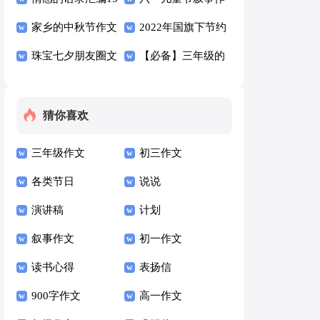
篇
家乡的中秋节作文
文13篇
2022年国旗下节约
15篇
珠宝七夕朋友圈文
粮食讲话稿（精选
【必备】三年级的
案（精选130句）
9篇）
回忆作文八篇
猜你喜欢
三年级作文
初三作文
各类节日
说说
演讲稿
计划
叙事作文
初一作文
读书心得
表扬信
900字作文
高一作文