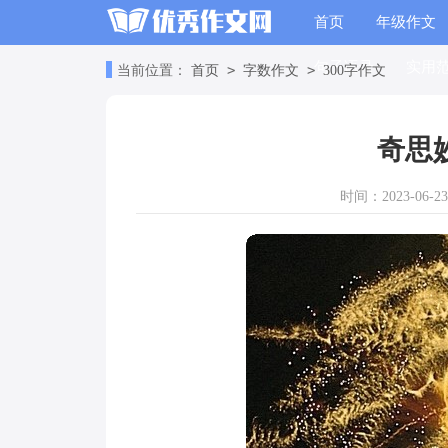
首页
年级作文
句子语录
实用
>
>
当前位置：
首页
字数作文
300字作文
奇思
时间：2023-06-23 