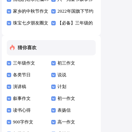
篇
家乡的中秋节作文
文13篇
2022年国旗下节约
15篇
珠宝七夕朋友圈文
粮食讲话稿（精选
【必备】三年级的
案（精选130句）
9篇）
回忆作文八篇
猜你喜欢
三年级作文
初三作文
各类节日
说说
演讲稿
计划
叙事作文
初一作文
读书心得
表扬信
900字作文
高一作文