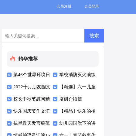
会员注册
会员登录
精华推荐
第46个世界环境日
学校消防灭火演练
国旗下讲话稿通用
2022十月朋友圈文
方案范文（通用8
【精选】六一儿童
案（精选50句）
校长中秋节慰问精
篇）
节的作文四篇
培训介绍信
彩讲话稿（通用8
快乐国庆节作文汇
【精品】快乐的植
篇）
编7篇
抗旱救灾发言稿范
树节作文七篇
幼儿园国旗下的讲
文（通用6篇）
情感的语录汇编15
话稿（精选17篇）
六一儿童节叙事作