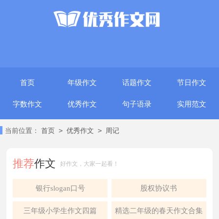
首页
年级作文
话题作文
节日作文
字数作文
优秀作文
句子语录
实用范文
>
>
当前位置：
首页
优秀作文
周记
推荐
作文
好作文，大家一起看！
银行slogan口号
股权协议书
三年级小学生作文四篇
精选二年级的春天作文合集