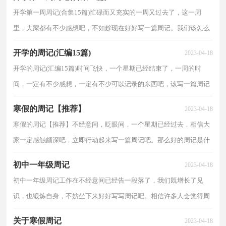
开学第一周周记(合集15篇)忙碌而又充实的一周又过去了，这一周
里，大家都有不少感想吧，不如趁现在好好写一篇周记。我们该怎么
写周记呢？以下是小编帮大家整理的开学第一周周记，欢迎...
开学的周记(汇编15篇)
2023-04-18
开学的周记(汇编15篇)时间飞快，一个星期已经结束了，一周的时
间，一定有不少感想，一定有不少可以记录的东西吧，该写一篇周记
了。怎样写周记才更能吸引眼球呢？下面是小编整理的开学的...
寒假的周记【推荐】
2023-04-18
寒假的周记【推荐】不经意间，眨眼间，一个星期已经过去，相信大
家一定感触颇深吧，立即行动起来写一篇周记吧。那么好的周记是什
么样的呢？以下是小编帮大家整理的寒假的周记，欢迎阅读...
初中一年级周记
2023-04-18
初中一年级周记工作在不经意间已经告一段落了，我们既增长了见
识，也锻炼自身，不妨坐下来好好写写周记吧。相信许多人会觉得周
记很难写吧，下面是小编为大家收集的初中一年级周记，欢...
关于寒假周记
2023-04-18