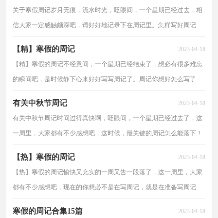
关于寒假周记岁月无痕，流水时光，眨眼间，一个星期已经过去，相
信大家一定感触颇深吧，请好好地记录下在周记里。怎样写好周记
呢?以下是小编帮大家整理的关于寒假周记，仅供参考，希望能...
【精】寒假的周记
2023-04-18
【精】寒假的周记不经意间，一个星期已经结束了，想必有很多难忘
的瞬间吧，是时候静下心来好好写写周记了。周记你想好怎么写了
吗？以下是小编整理的寒假的周记，欢迎大家分享。寒假的...
有关中秋节周记
2023-04-18
有关中秋节周记时间过得真快啊，眨眼间，一个星期已经过去了，这
一周里，大家都有不少感想吧，这时候，最关键的周记怎么能落下！
相信许多人会觉得周记很难写吧，下面是小编帮大家整理的有关...
【热】寒假的周记
2023-04-18
【热】寒假的周记愉快又充实的一周又告一段落了，这一周里，大家
都有不少感想吧，现在的你想必不是在写周记，就是在准备写周记
吧。怎样写周记才更能吸引眼球呢？以下是小编为大家整理...
寒假的周记合集15篇
2023-04-18