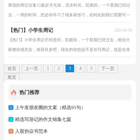
寒假的周记合集15篇岁月无痕，流水时光，眨眼间，一个星期已经过
去，一周的时间，想必你学习了很多新技巧，此时此刻我们需要写一
篇周记了。怎样写好周记呢?以下是小编为大家收集的寒假...
【热门】小学生周记
2023-04-18
【热门】小学生周记不经意间，眨眼间，一个星期已经过去，相信大
家都倍感充实，收获良多吧，现在的你想必不是在写周记，就是在准
备写周记吧。你所见过的周记应该是什么样的？下面是小编精...
1
2
3
4
5
首页
上一页
下一页
尾页
热门推荐
上午发朋友圈的文案（精选95句）
1
精选写游记的作文锦集七篇
2
入股协议书范本
3