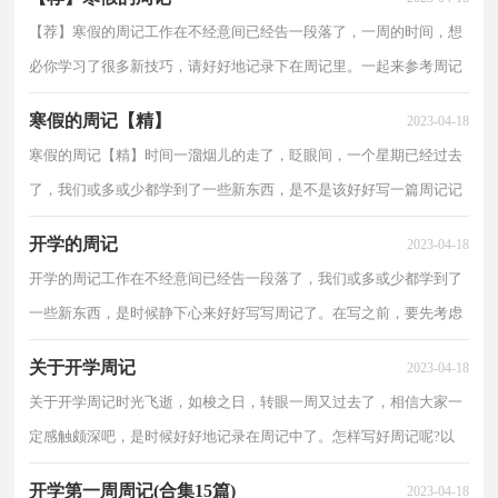
【荐】寒假的周记工作在不经意间已经告一段落了，一周的时间，想
必你学习了很多新技巧，请好好地记录下在周记里。一起来参考周记
是怎么写的吧，以下是小编为大家整理的寒假的周记，希...
寒假的周记【精】
2023-04-18
寒假的周记【精】时间一溜烟儿的走了，眨眼间，一个星期已经过去
了，我们或多或少都学到了一些新东西，是不是该好好写一篇周记记
录一下呢？我们该怎么写周记呢？以下是小编帮大家整理的...
开学的周记
2023-04-18
开学的周记工作在不经意间已经告一段落了，我们或多或少都学到了
一些新东西，是时候静下心来好好写写周记了。在写之前，要先考虑
好内容和结构喔！下面是小编收集整理的开学的周记，仅...
关于开学周记
2023-04-18
关于开学周记时光飞逝，如梭之日，转眼一周又过去了，相信大家一
定感触颇深吧，是时候好好地记录在周记中了。怎样写好周记呢?以
下是小编整理的关于开学周记，欢迎阅读与收藏。关于开...
开学第一周周记(合集15篇)
2023-04-18