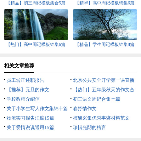
【精品】初三周记模板集合5篇
【精华】高中周记模板锦集6篇
【热门】高中周记模板锦集6篇
【精品】学生周记模板锦集8篇
相关文章推荐
员工转正述职报告
北京公共安全开学第一课直播
【推荐】元旦的作文
心得体会
【热门】五年级秋天的作文合
学校教师介绍信
集八篇
初三语文周记合集七篇
关于小学生写人作文集锦十篇
春抒情作文
物流实习报告汇编15篇
核酸采集优秀事迹材料范文
关于爱情说说通用15篇
（精选15篇）
珍惜光阴的格言