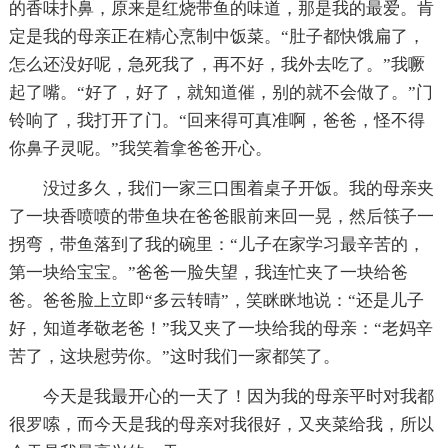
的香味扑鼻，原来是红烧带鱼的味道，那是我的最爱。肯
定是我的母亲正在精心烹制中饭菜。“肚子都快饿扁了，
怎么还没好呢，急死我了，再不好，我外去吃了。”我噘
起了嘴。“好了，好了，就知道催，别的就不会做了。”门
铃响了，我打开了门。“回来得可真准啊，爸爸，怪不得
你鼻子灵呢。”我笑着拿爸爸开心。
没过多久，我们一家三口围着桌子开饭。我的母亲夹
了一块香喷喷的带鱼块在爸爸眼前来回一晃，然后筷子一
拐弯，带鱼落到了我的碗里：“儿子在家学习最辛苦的，
第一块给宝宝。”爸爸一脸失望，我连忙夹了一块给爸
爸。爸爸脸上立即“多云转晴”，笑眯眯地说：“还是儿子
好，知道孝敬老爸！”我又夹了一块给我的母亲：“老妈辛
苦了，这块慰劳你。”这时我们一家都笑了。
今天是我最开心的一天了！因为我的母亲平时对我都
很罗嗦，而今天是我的母亲对我很好，又夹菜给我，所以