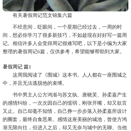
有关暑假周记范文锦集六篇
不经意间，眨眼间，一个星期已经过去，一周的时
间，想必你学习了很多新技巧，不如趁现在好好写一篇周
记。相信许多人会觉得周记很难写吧，以下是小编为大家
整理的暑假周记6篇，仅供参考，希望能够帮助到大家。
暑假周记 篇1
这周我阅读了《围城》这本书。人人都在一座围城之
中，并且无法逃脱他的束缚。
书中男主人公方鸿渐与苏文纨、唐晓芙、孙柔嘉产生
的感情纠纷，一次次因自己的懦弱，刚张开嘴，却又欲言
又止。自己却毫不知情，自己挣一步步落入孙柔嘉所设计
的圈套，最终自食恶果。感情这座美丽的城池，曾使方鸿
渐无限向往，但进入之后，却又无奈与城中的无聊。当他