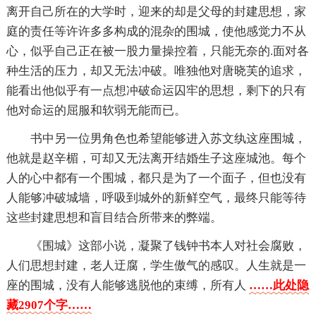
离开自己所在的大学时，迎来的却是父母的封建思想，家
庭的责任等许许多多构成的混杂的围城，使他感觉力不从
心，似乎自己正在被一股力量操控着，只能无奈的.面对各
种生活的压力，却又无法冲破。唯独他对唐晓芙的追求，
能看出他似乎有一点想冲破命运囚牢的思想，剩下的只有
他对命运的屈服和软弱无能而已。
书中另一位男角色也希望能够进入苏文纨这座围城，
他就是赵辛楣，可却又无法离开结婚生子这座城池。每个
人的心中都有一个围城，都只是为了一个面子，但也没有
人能够冲破城墙，呼吸到城外的新鲜空气，最终只能等待
这些封建思想和盲目结合所带来的弊端。
《围城》这部小说，凝聚了钱钟书本人对社会腐败，
人们思想封建，老人迂腐，学生傲气的感叹。人生就是一
座的围城，没有人能够逃脱他的束缚，所有人
……此处隐
藏2907个字……