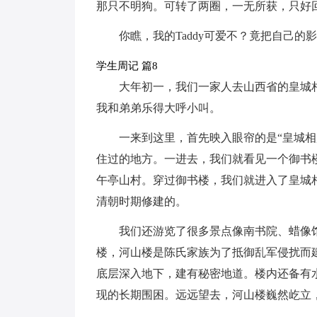
那只不明狗。可转了两圈，一无所获，只好
你瞧，我的Taddy可爱不？竟把自己的
学生周记 篇8
大年初一，我们一家人去山西省的皇城
我和弟弟乐得大呼小叫。
一来到这里，首先映入眼帘的是“皇城
住过的地方。一进去，我们就看见一个御书
午亭山村。穿过御书楼，我们就进入了皇城
清朝时期修建的。
我们还游览了很多景点像南书院、蜡像
楼，河山楼是陈氏家族为了抵御乱军侵扰而
底层深入地下，建有秘密地道。楼内还备有
现的长期围困。远远望去，河山楼巍然屹立