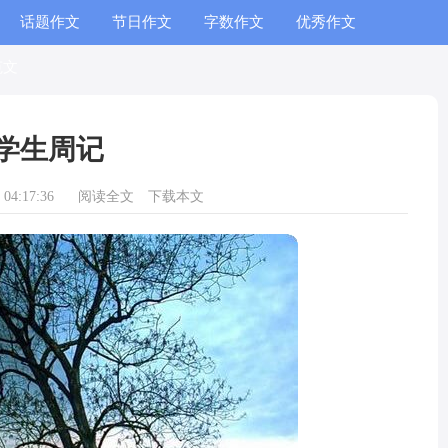
话题作文
节日作文
字数作文
优秀作文
范文
学生周记
04:17:36
阅读全文
下载本文