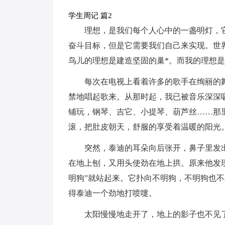
学生周记 篇2
理想，是我们每个人心中的一盏明灯，
奋斗目标，但是它需要我们自己来实现。世
鸟儿的理想是建造坚固的巢*。而我的理想
每次在电视上看着许多的歌手在绚丽的
禁地唱起歌来。从那时起，我已被音乐深深
铺玩，钢琴、吉它、小提琴、葫芦丝……那
滚，把肚皮朝天，舒服的享受着温暖的阳光
突然，泰迪的耳朵向后张开，鼻子里发
在地上刨，又用头使劲在地上拱。原来他发现
明狗”就站起来。它扑向不明狗，不明狗也
得泰迪一个劲地打喷嚏。
太阳慢慢地走开了，地上的影子也不见