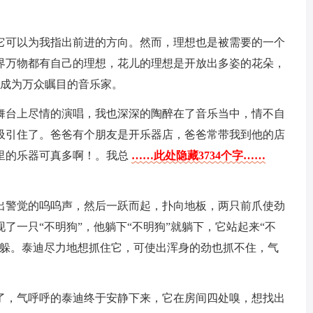
它可以为我指出前进的方向。然而，理想也是被需要的一个
界万物都有自己的理想，花儿的理想是开放出多姿的花朵，
是成为万众瞩目的音乐家。
舞台上尽情的演唱，我也深深的陶醉在了音乐当中，情不自
吸引住了。爸爸有个朋友是开乐器店，爸爸常带我到他的店
里的乐器可真多啊！。我总
……此处隐藏3734个字……
。
出警觉的呜呜声，然后一跃而起，扑向地板，两只前爪使劲
了一只“不明狗”，他躺下“不明狗”就躺下，它站起来“不
不躲。泰迪尽力地想抓住它，可使出浑身的劲也抓不住，气
了，气呼呼的泰迪终于安静下来，它在房间四处嗅，想找出