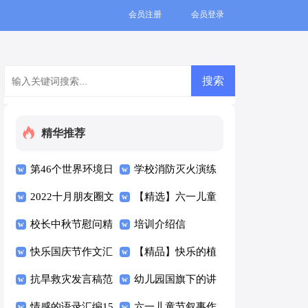
会员注册
会员登录
精华推荐
第46个世界环境日
学校消防灭火演练
国旗下讲话稿通用
2022十月朋友圈文
方案范文（通用8
【精选】六一儿童
案（精选50句）
校长中秋节慰问精
篇）
节的作文四篇
培训介绍信
彩讲话稿（通用8
快乐国庆节作文汇
【精品】快乐的植
篇）
编7篇
抗旱救灾发言稿范
树节作文七篇
幼儿园国旗下的讲
文（通用6篇）
情感的语录汇编15
话稿（精选17篇）
六一儿童节叙事作