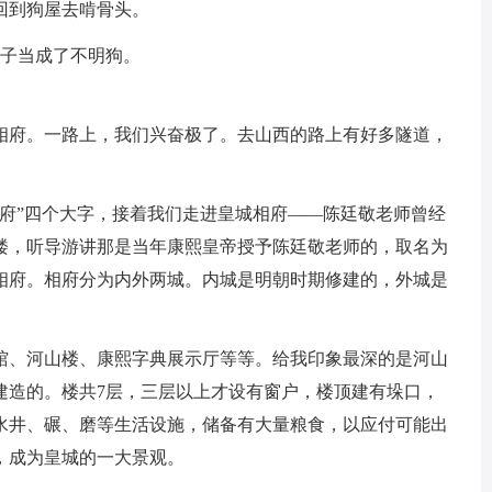
回到狗屋去啃骨头。
影子当成了不明狗。
相府。一路上，我们兴奋极了。去山西的路上有好多隧道，
相府”四个大字，接着我们走进皇城相府——陈廷敬老师曾经
楼，听导游讲那是当年康熙皇帝授予陈廷敬老师的，取名为
相府。相府分为内外两城。内城是明朝时期修建的，外城是
馆、河山楼、康熙字典展示厅等等。给我印象最深的是河山
建造的。楼共7层，三层以上才设有窗户，楼顶建有垛口，
水井、碾、磨等生活设施，储备有大量粮食，以应付可能出
，成为皇城的一大景观。